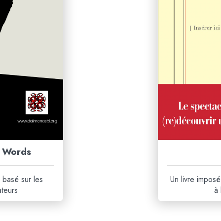
 Words
 basé sur les
Un livre impos
ateurs
à 