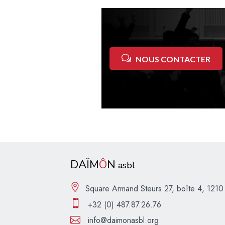
NOUS CONTACTER
DAÏM
Ô
N
asbl
Square Armand Steurs 27, boîte 4, 1210 
+32 (0) 487.87.26.76
info@daimonasbl.org