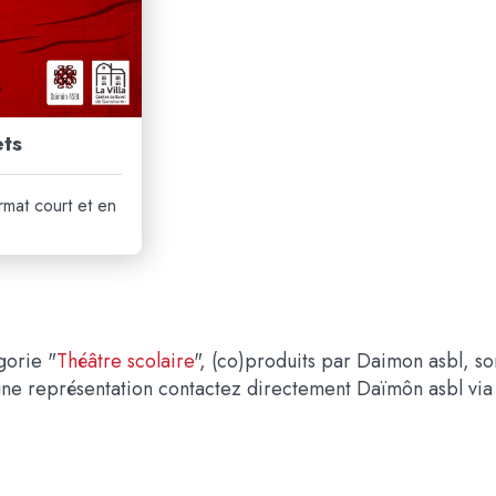
ets
rmat court et en
gorie "
Théâtre scolaire
",
(co)produits par Daimon asbl
, s
une représentation contactez directement Daïmôn asbl via