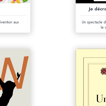
Je déc
évention aux
Un spectacle de
le 